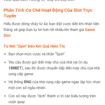
Phân Tích Cơ Chế Hoạt Động Của Slot Trực
Tuyến
Hiểu được dòng chảy từ lúc bạn đặt cược đến khi nhận tiền
thắng sẽ giúp bạn tự tin hơn rất nhiều khi tham gia
Game
Slot
.
Từ Nút “Spin” Đến Kết Quả Hiển Thị
Bạn chọn mức cược và nhấn “Spin”.
Yêu cầu được gửi đến máy chủ của nhà cái (ví dụ
188BET
), sau đó được chuyển tiếp đến máy chủ của nhà
cung cấp game.
Hệ thống
RNG
của nhà cung cấp game ngay lập tức chọn
một con số ngẫu nhiên.
Con số này được “dịch” thành vị trí các biểu tượng trên
cuộn quay.