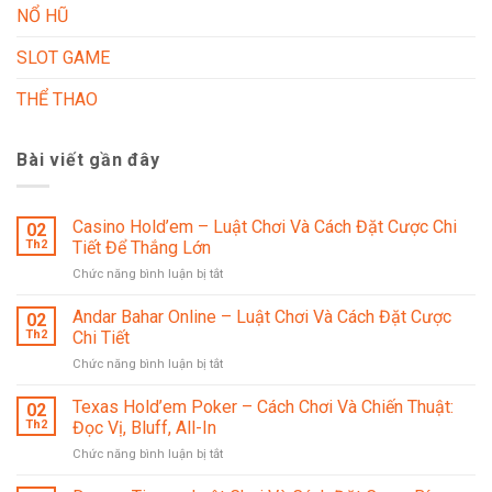
NỔ HŨ
SLOT GAME
THỂ THAO
Bài viết gần đây
Casino Hold’em – Luật Chơi Và Cách Đặt Cược Chi
02
Th2
Tiết Để Thắng Lớn
Chức năng bình luận bị tắt
ở
Casino
Hold’em
Andar Bahar Online – Luật Chơi Và Cách Đặt Cược
02
–
Th2
Chi Tiết
Luật
Chức năng bình luận bị tắt
ở
Chơi
Andar
Và
Bahar
Texas Hold’em Poker – Cách Chơi Và Chiến Thuật:
Cách
02
Online
Đặt
Th2
Đọc Vị, Bluff, All-In
–
Cược
Chức năng bình luận bị tắt
ở
Luật
Chi
Texas
Chơi
Tiết
Hold’em