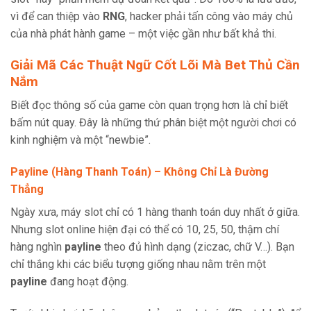
vì để can thiệp vào
RNG
, hacker phải tấn công vào máy chủ
của nhà phát hành game – một việc gần như bất khả thi.
Giải Mã Các Thuật Ngữ Cốt Lõi Mà Bet Thủ Cần
Nắm
Biết đọc thông số của game còn quan trọng hơn là chỉ biết
bấm nút quay. Đây là những thứ phân biệt một người chơi có
kinh nghiệm và một “newbie”.
Payline (Hàng Thanh Toán) – Không Chỉ Là Đường
Thẳng
Ngày xưa, máy slot chỉ có 1 hàng thanh toán duy nhất ở giữa.
Nhưng slot online hiện đại có thể có 10, 25, 50, thậm chí
hàng nghìn
payline
theo đủ hình dạng (ziczac, chữ V…). Bạn
chỉ thắng khi các biểu tượng giống nhau nằm trên một
payline
đang hoạt động.