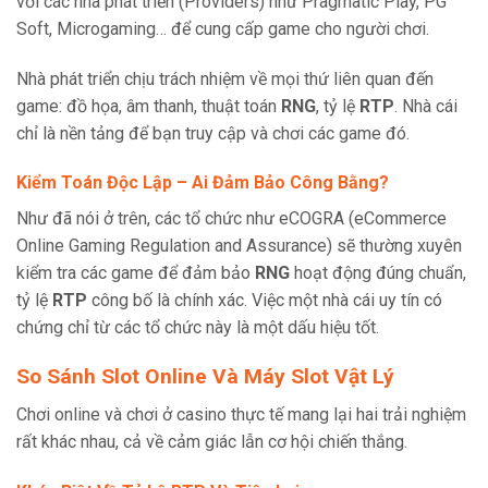
với các nhà phát triển (Providers) như Pragmatic Play, PG
Soft, Microgaming… để cung cấp game cho người chơi.
Nhà phát triển chịu trách nhiệm về mọi thứ liên quan đến
game: đồ họa, âm thanh, thuật toán
RNG
, tỷ lệ
RTP
. Nhà cái
chỉ là nền tảng để bạn truy cập và chơi các game đó.
Kiểm Toán Độc Lập – Ai Đảm Bảo Công Bằng?
Như đã nói ở trên, các tổ chức như eCOGRA (eCommerce
Online Gaming Regulation and Assurance) sẽ thường xuyên
kiểm tra các game để đảm bảo
RNG
hoạt động đúng chuẩn,
tỷ lệ
RTP
công bố là chính xác. Việc một nhà cái uy tín có
chứng chỉ từ các tổ chức này là một dấu hiệu tốt.
So Sánh Slot Online Và Máy Slot Vật Lý
Chơi online và chơi ở casino thực tế mang lại hai trải nghiệm
rất khác nhau, cả về cảm giác lẫn cơ hội chiến thắng.