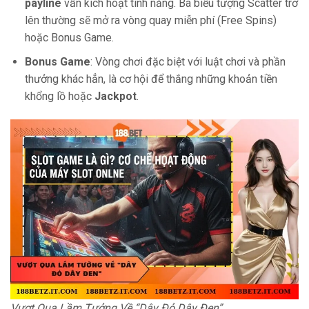
payline
vẫn kích hoạt tính năng. Ba biểu tượng Scatter trở
lên thường sẽ mở ra vòng quay miễn phí (Free Spins)
hoặc Bonus Game.
Bonus Game
: Vòng chơi đặc biệt với luật chơi và phần
thưởng khác hẳn, là cơ hội để thắng những khoản tiền
khổng lồ hoặc
Jackpot
.
Vượt Qua Lầm Tưởng Về “Dây Đỏ Dây Đen”