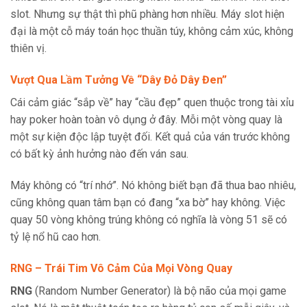
slot. Nhưng sự thật thì phũ phàng hơn nhiều. Máy slot hiện
đại là một cỗ máy toán học thuần túy, không cảm xúc, không
thiên vị.
Vượt Qua Lầm Tưởng Về “Dây Đỏ Dây Đen”
Cái cảm giác “sắp về” hay “cầu đẹp” quen thuộc trong tài xỉu
hay poker hoàn toàn vô dụng ở đây. Mỗi một vòng quay là
một sự kiện độc lập tuyệt đối. Kết quả của ván trước không
có bất kỳ ảnh hưởng nào đến ván sau.
Máy không có “trí nhớ”. Nó không biết bạn đã thua bao nhiêu,
cũng không quan tâm bạn có đang “xa bờ” hay không. Việc
quay 50 vòng không trúng không có nghĩa là vòng 51 sẽ có
tỷ lệ nổ hũ cao hơn.
RNG – Trái Tim Vô Cảm Của Mọi Vòng Quay
RNG
(Random Number Generator) là bộ não của mọi game