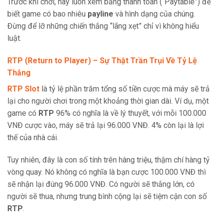
Trước khi chơi, hãy luôn xem bảng thanh toán (“Paytable”) để
biết game có bao nhiêu
payline
và hình dạng của chúng.
Đừng để lỡ những chiến thắng “lãng xẹt” chỉ vì không hiểu
luật.
RTP (Return to Player) – Sự Thật Trần Trụi Về Tỷ Lệ
Thắng
RTP Slot
là tỷ lệ phần trăm tổng số tiền cược mà máy sẽ trả
lại cho người chơi trong một khoảng thời gian dài. Ví dụ, một
game có
RTP
96% có nghĩa là về lý thuyết, với mỗi 100.000
VNĐ cược vào, máy sẽ trả lại 96.000 VNĐ. 4% còn lại là lợi
thế của nhà cái.
Tuy nhiên, đây là con số tính trên hàng triệu, thậm chí hàng tỷ
vòng quay. Nó không có nghĩa là bạn cược 100.000 VNĐ thì
sẽ nhận lại đúng 96.000 VNĐ. Có người sẽ thắng lớn, có
người sẽ thua, nhưng trung bình cộng lại sẽ tiệm cận con số
RTP
.