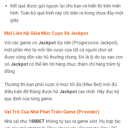
Kết quả được gửi ngược lại cho bạn và hiển thị trên màn
hình. Toàn bộ quá trình này chỉ diễn ra trong chưa đầy một
giây.
Mối Liên Hệ Giữa Mức Cược Và Jackpot
Với các game có
Jackpot
lũy tiến (Progressive Jackpot),
một phần nhỏ từ mỗi lần cược của tất cả người chơi sẽ
được cộng dồn vào hũ thưởng chung. Đó là lý do tại sao con
số
Jackpot
có thể lên tới hàng chục, thậm chí hàng trăm tỷ
đồng.
Thường thì bạn phải cược ở mức tối đa (Max Bet) mới đủ
điều kiện để thắng được hũ
Jackpot
cao nhất. Hãy đọc kỹ
quy định của từng game.
Vai Trò Của Nhà Phát Triển Game (Provider)
Nhà cái như
188BET
không tự tạo ra game slot. Họ hợp tác