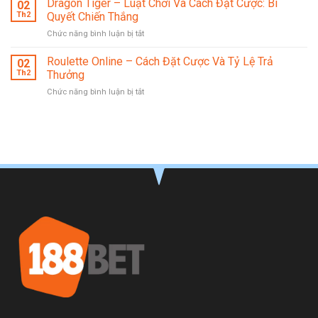
Dragon Tiger – Luật Chơi Và Cách Đặt Cược: Bí
Và
02
Để
Poker
Cách
Th2
Quyết Chiến Thắng
Thắng
–
Đặt
Lớn
Chức năng bình luận bị tắt
ở
Cách
Cược
Dragon
Chơi
Chi
Tiger
Roulette Online – Cách Đặt Cược Và Tỷ Lệ Trả
Và
02
Tiết
–
Chiến
Th2
Thưởng
Luật
Thuật:
Chức năng bình luận bị tắt
ở
Chơi
Đọc
Roulette
Và
Vị,
Online
Cách
Bluff,
–
Đặt
All-
Cách
Cược:
In
Đặt
Bí
Cược
Quyết
Và
Chiến
Tỷ
Thắng
Lệ
Trả
Thưởng