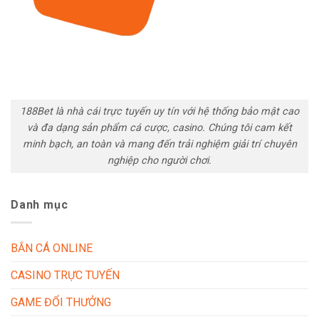
188Bet là nhà cái trực tuyến uy tín với hệ thống bảo mật cao
và đa dạng sản phẩm cá cược, casino. Chúng tôi cam kết
minh bạch, an toàn và mang đến trải nghiệm giải trí chuyên
nghiệp cho người chơi.
Danh mục
BẮN CÁ ONLINE
CASINO TRỰC TUYẾN
GAME ĐỔI THƯỞNG