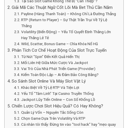
Tại Sao Slot Game Không Thể Bị “Can Thiệp”?
Giải Mã Các Thuật Ngữ Cốt Lõi Mà Bet Thủ Cần Nắm
Payline (Hàng Thanh Toán) – Không Chỉ Là Đường Thẳng
RTP (Return to Player) – Sự Thật Trần Trụi Về Tỷ Lệ
Thắng
Volatility (Biến Động) – Yếu Tố Quyết Định Thắng Lớn
Hay Thắng Lẻ Tẻ
Wild, Scatter, Bonus Game – Chìa Khóa Nổ Hũ
Phân Tích Cơ Chế Hoạt Động Của Slot Trực Tuyến
Từ Nút “Spin” Đến Kết Quả Hiển Thị
Mối Liên Hệ Giữa Mức Cược Và Jackpot
Vai Trò Của Nhà Phát Triển Game (Provider)
Kiểm Toán Độc Lập – Ai Đảm Bảo Công Bằng?
So Sánh Slot Online Và Máy Slot Vật Lý
Khác Biệt Về Tỷ Lệ RTP Và Tiện Lợi
Yếu Tố “Tâm Linh” Tại Casino Truyền Thống
Jackpot Lũy Tiến Online – Con Số Khổng Lồ
Chiến Lược Chơi Slot Hiệu Quả? Có Hay Không?
Quản Lý Vốn – Nguyên Tắc Sống Còn
Chọn Game Dựa Trên Volatility Và RTP
Cá nhân tôi thấy: Đừng tin vào “tool hack” hay “mẹo quay