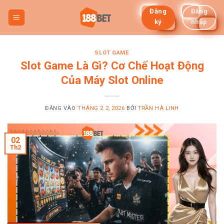
Bỏ
Đăng
Đăng
qua
ký
nhập
nội
dung
SLOT GAME
Slot Game Là Gì? Cơ Chế Hoạt Động
Của Máy Slot Online
ĐĂNG VÀO
THÁNG 2 2, 2026
BỞI
TRẦN HÀ LINH
02
Th2